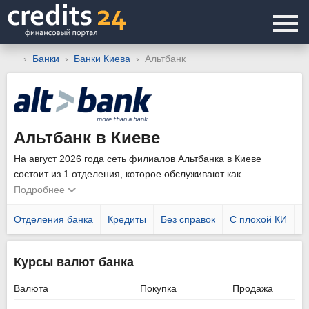
Банки
Банки Киева
Альтбанк
Альтбанк в Киеве
На август 2026 года сеть филиалов Альтбанка в Киеве
состоит из 1 отделения, которое обслуживают как
физических, так и юридических лиц. Уточнить график работы
Подробнее
подразделений можно позвонив по телефону горячей линии
0800 211 111
Отделения банка
.
Кредиты
Без справок
С плохой КИ
Н
Курсы валют банка
Валюта
Покупка
Продажа