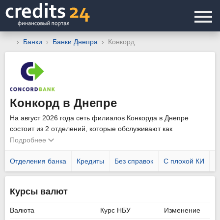
Банки
Банки Днепра
Конкорд
Конкорд в Днепре
На август 2026 года сеть филиалов Конкорда в Днепре
состоит из 2 отделений, которые обслуживают как
физических, так и юридических лиц. Уточнить график работы
Подробнее
подразделений можно позвонив по телефону горячей линии
0562 310 438
Отделения банка
.
Кредиты
Без справок
С плохой КИ
Н
Курсы валют
Валюта
Курс НБУ
Изменение