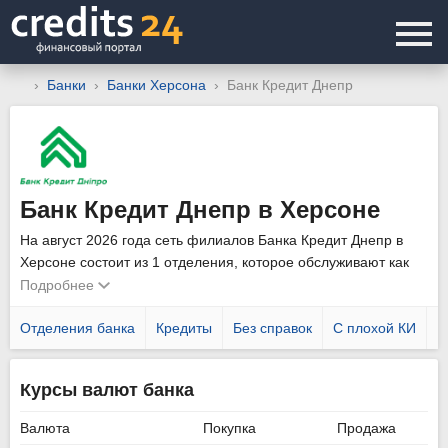
Банки
Банки Херсона
Банк Кредит Днепр
Банк Кредит Днепр в Херсоне
На август 2026 года сеть филиалов Банка Кредит Днепр в
Херсоне состоит из 1 отделения, которое обслуживают как
физических, так и юридических лиц. Уточнить график работы
Подробнее
подразделений можно позвонив по телефону горячей линии
0800 507 700
Отделения банка
.
Кредиты
Без справок
С плохой КИ
Н
Курсы валют банка
Валюта
Покупка
Продажа