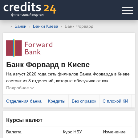
Банки
Банки Киева
Банк Форвард
Банк Форвард в Киеве
На август 2026 года сеть филиалов Банка Форварда в Киеве
состоит из 8 отделений, которые обслуживают как
физических, так и юридических лиц. Уточнить график работы
Подробнее
подразделений можно позвонив по телефону горячей линии
0800 300 880
Отделения банка
.
Кредиты
Без справок
С плохой КИ
Н
Курсы валют
Валюта
Курс НБУ
Изменение