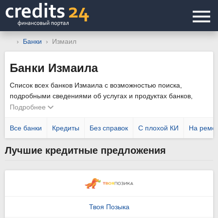
Банки
Измаил
Банки Измаила
Список всех банков Измаила с возможностью поиска,
подробными сведениями об услугах и продуктах банков,
адресами отделений и банкоматов банка в городе. На август
Подробнее
2026 года в Измаиле работает 14 банков и 33 банковских
отделения, которые обслуживают как физических, так и
Все банки
Кредиты
Без справок
С плохой КИ
На ремо
юридических лиц. В таблице вы найдете ссылки на все
Лучшие кредитные предложения
отделения и банкоматы банка в городе.
Твоя Позыка