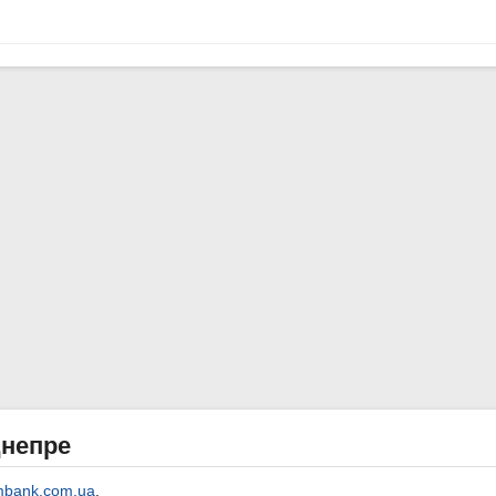
Днепре
bank.com.ua
.