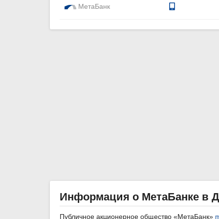
МетаБанк
Информация о МетаБанке в 
Публичное акционерное общество «МетаБанк»
m