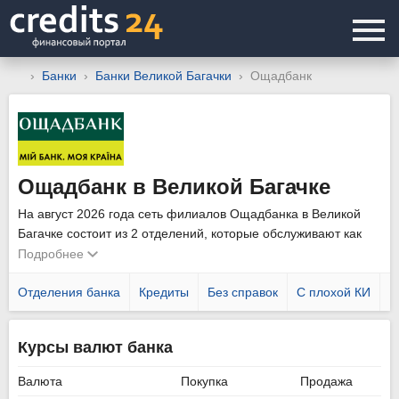
Банки
Банки Великой Багачки
Ощадбанк
Ощадбанк в Великой Багачке
На август 2026 года сеть филиалов Ощадбанка в Великой
Багачке состоит из 2 отделений, которые обслуживают как
физических, так и юридических лиц. Уточнить график работы
Подробнее
подразделений можно позвонив по телефону горячей линии
0800 210 800
Отделения банка
.
Кредиты
Без справок
С плохой КИ
Н
Курсы валют банка
Валюта
Покупка
Продажа