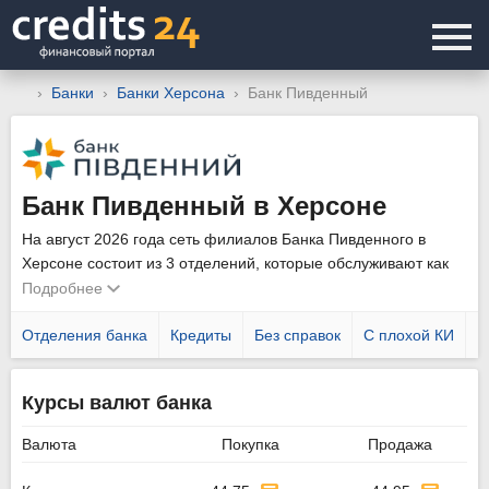
Банки
Банки Херсона
Банк Пивденный
Банк Пивденный в Херсоне
На август 2026 года сеть филиалов Банка Пивденного в
Херсоне состоит из 3 отделений, которые обслуживают как
физических, так и юридических лиц. Уточнить график работы
Подробнее
подразделений можно позвонив по телефону горячей линии
0800 307 030
Отделения банка
.
Кредиты
Без справок
С плохой КИ
Н
Курсы валют банка
Валюта
Покупка
Продажа