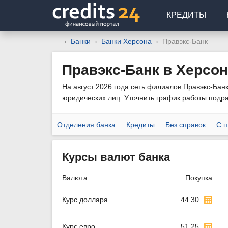
КРЕДИТЫ
Банки
Банки Херсона
Правэкс-Банк
Правэкс-Банк в Херсо
На август 2026 года сеть филиалов Правэкс-Банк
юридических лиц. Уточнить график работы подр
Отделения банка
Кредиты
Без справок
С п
Курсы валют банка
Валюта
Покупка
Курс доллара
44.30
Курс евро
51.25