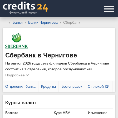
Банки
Банки Чернигова
Сбербанк
Сбербанк в Чернигове
На август 2026 года сеть филиалов Сбербанка в Чернигове
состоит из 1 отделения, которое обслуживают как
физических, так и юридических лиц. Уточнить график работы
Подробнее
подразделений можно позвонив по телефону горячей линии
044 354 1515
Отделения банка
.
Кредиты
Без справок
С плохой КИ
Н
Курсы валют
Валюта
Курс НБУ
Изменение