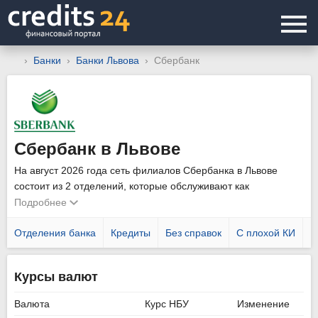
Банки
Банки Львова
Сбербанк
Сбербанк в Львове
На август 2026 года сеть филиалов Сбербанка в Львове
состоит из 2 отделений, которые обслуживают как
физических, так и юридических лиц. Уточнить график работы
Подробнее
подразделений можно позвонив по телефону горячей линии
044 354 1515
Отделения банка
.
Кредиты
Без справок
С плохой КИ
Н
Курсы валют
Валюта
Курс НБУ
Изменение