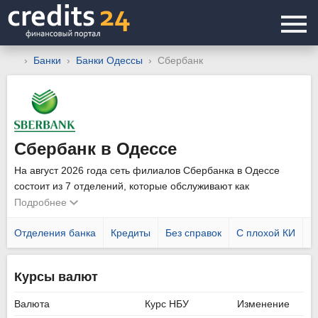
Банки
Банки Одессы
Сбербанк
Сбербанк в Одессе
На август 2026 года сеть филиалов Сбербанка в Одессе
состоит из 7 отделений, которые обслуживают как
физических, так и юридических лиц. Уточнить график работы
Подробнее
подразделений можно позвонив по телефону горячей линии
044 354 1515
Отделения банка
.
Кредиты
Без справок
С плохой КИ
Н
Курсы валют
Валюта
Курс НБУ
Изменение