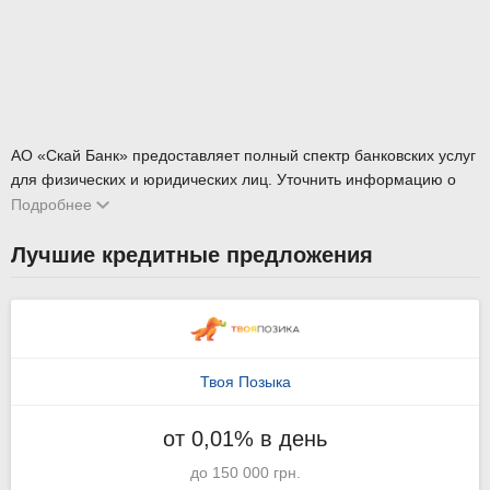
АО «Скай Банк» предоставляет полный спектр банковских услуг
для физических и юридических лиц. Уточнить информацию о
продуктах и услугах банка можно по многоканальному
Подробнее
телефону горячей линии
0800 503 444
.
Лучшие кредитные предложения
Твоя Позыка
от 0,01% в день
до 150 000 грн.