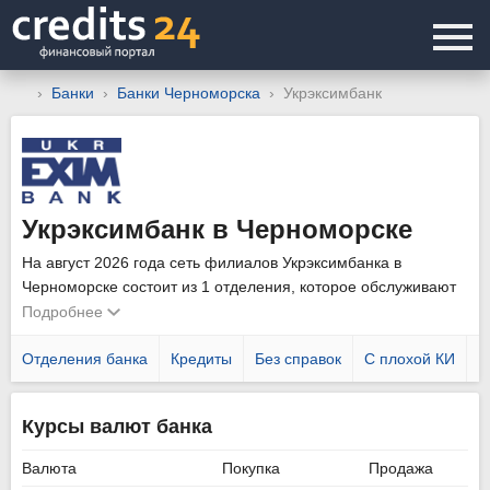
Банки
Банки Черноморска
Укрэксимбанк
Укрэксимбанк в Черноморске
На август 2026 года сеть филиалов Укрэксимбанка в
Черноморске состоит из 1 отделения, которое обслуживают
как физических, так и юридических лиц. Уточнить график
Подробнее
работы подразделений можно позвонив по телефону
горячей линии
Отделения банка
0 800 504 450
Кредиты
.
Без справок
С плохой КИ
Н
Курсы валют банка
Валюта
Покупка
Продажа