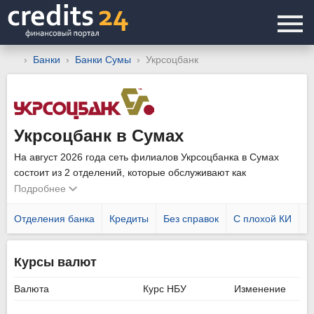
Банки
Банки Сумы
Укрсоцбанк
Укрсоцбанк в Сумах
На август 2026 года сеть филиалов Укрсоцбанка в Сумах
состоит из 2 отделений, которые обслуживают как
физических, так и юридических лиц. Уточнить график работы
Подробнее
подразделений можно позвонив по телефону горячей линии
0800 300-090
Отделения банка
.
Кредиты
Без справок
С плохой КИ
Н
Курсы валют
Валюта
Курс НБУ
Изменение