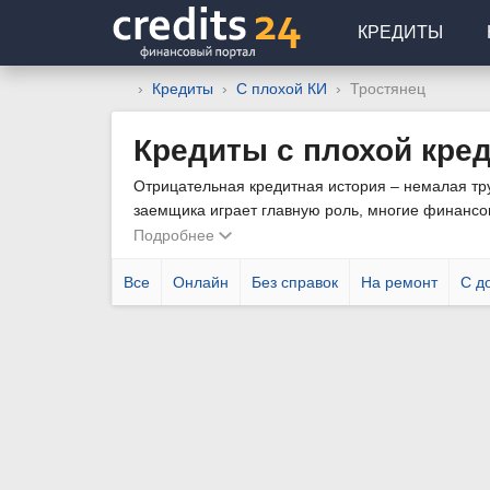
КРЕДИТЫ
Кредиты
С плохой КИ
Тростянец
Кредиты с плохой кред
Отрицательная кредитная история – немалая тру
заемщика играет главную роль, многие финансов
правило, для оформления ссуды может потребов
Подробнее
Все
Онлайн
Без справок
На ремонт
С д