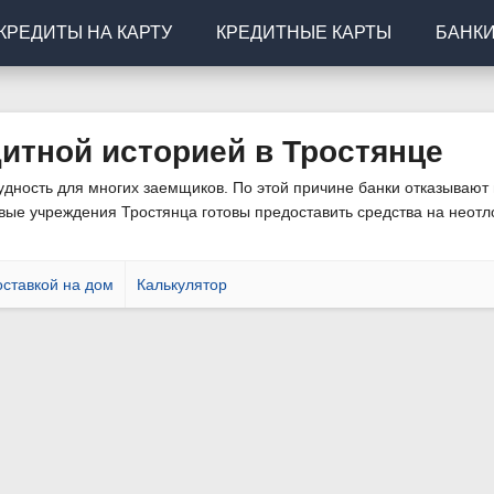
КРЕДИТЫ НА КАРТУ
КРЕДИТНЫЕ КАРТЫ
БАНК
итной историей в Тростянце
дность для многих заемщиков. По этой причине банки отказывают в
ые учреждения Тростянца готовы предоставить средства на неотл
аться порука или обеспечение, что существенно повысит шансы н
оставкой на дом
Калькулятор