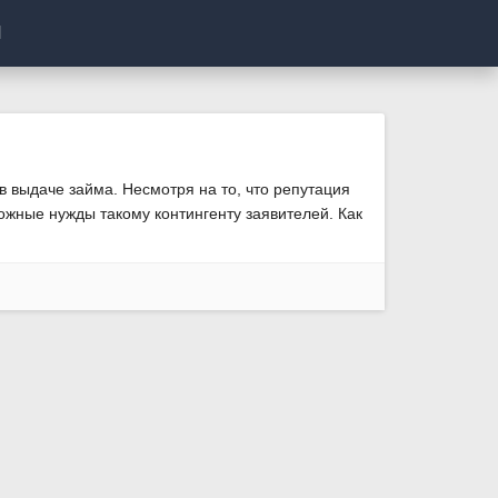
И
 выдаче займа. Несмотря на то, что репутация
ожные нужды такому контингенту заявителей. Как
а получение положительного решения.