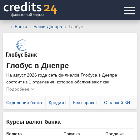
Банки
Банки Днепра
Глобус
Глобус в Днепре
На август 2026 года сеть филиалов Глобуса в Днепре
состоит из 1 отделения, которое обслуживают как
физических, так и юридических лиц. Уточнить график работы
Подробнее
подразделений можно позвонив по телефону горячей линии
044 392 0000
Отделения банка
.
Кредиты
Без справок
С плохой КИ
Н
Курсы валют банка
Валюта
Покупка
Продажа