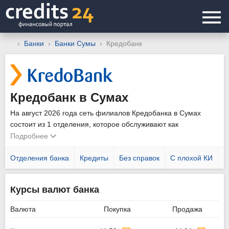
Банки
Банки Сумы
Кредобанк
Кредобанк в Сумах
На август 2026 года сеть филиалов Кредобанка в Сумах
состоит из 1 отделения, которое обслуживают как
физических, так и юридических лиц. Уточнить график работы
Подробнее
подразделений можно позвонив по телефону горячей линии
0800 500 850
Отделения банка
.
Кредиты
Без справок
С плохой КИ
Н
Курсы валют банка
Валюта
Покупка
Продажа