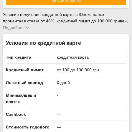
на сайте банка
Условия получения кредитной карты в Юнекс Банке -
процентная ставка от 48%, кредитный лимит до 100 000 гривен,
с онлайн заявкой. Возможна выдача карты без справки о
Подробнее
доходах и без залога. Ознакомится с основными требованиями
по кредитной карте «Мгновенная» Юнекс Банка и оставить
Условия по кредитной карте
заявку на кредит онлайн можно на нашем сайте, и
представители банка свяжутся с вами в ближайшее время. Вы
Тип кредита
кредитная карта
можете сравнить другие предложения и выбрать подходящие
среди всех кредитных карт.
Кредитный лимит
от 100 до 100 000 грн.
Последнее обновление информации 1 августа 2026 года с
официального сайта Юнекс Банка
unexbank.ua
.
Льготный период
0 дней
Минимальный
-
платеж
Cashback
—
Стоимость годового
—