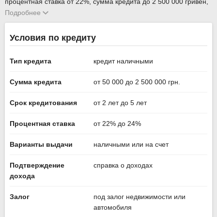
процентная ставка от 22%, сумма кредита до 2 500 000 гривен,
с онлайн заявкой. Выдача кредита при наличии справки о
Подробнее
доходах и при предоставлении залога. Ознакомится с
основными требованиями по кредиту Под залог Юнекс Банка и
Условия по кредиту
оставить заявку на кредит онлайн можно на нашем сайте, и
представители банка свяжутся с вами в ближайшее время. Вы
Тип кредита
кредит наличными
можете сравнить другие предложения и выбрать подходящие
среди всех кредитов.
Сумма кредита
от 50 000 до 2 500 000 грн.
Последнее обновление информации 1 августа 2026 года с
официального сайта Юнекс Банка
unexbank.ua
.
Срок кредитования
от 2 лет до 5 лет
Процентная ставка
от 22% до 24%
Варианты выдачи
наличными или на счет
Подтверждение
справка о доходах
дохода
Залог
под залог недвижимости или
автомобиля