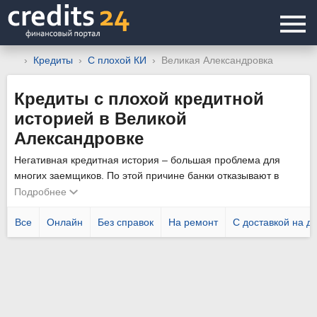
Кредиты
С плохой КИ
Великая Александровка
Кредиты с плохой кредитной
историей в Великой
Александровке
Негативная кредитная история – большая проблема для
многих заемщиков. По этой причине банки отказывают в
выдаче займа. Несмотря на то, что репутация заемщика
Подробнее
играет главную роль, некоторые финансовые учреждения
Великой Александровки готовы выдать деньги на
Все
Онлайн
Без справок
На ремонт
С доставкой на д
потребительские нужды такой категории потенциальных
заемщиков. В большинстве случаев, для оформления ссуды
может понадобиться поручительство или залог, что
значительно увеличит шансы на получение положительного
решения.