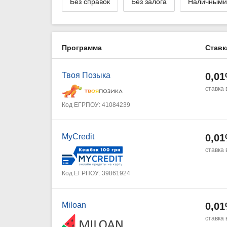
Без справок
Без залога
Наличными
Программа
Ставк
Твоя Позыка
0,0
ставка 
Код ЕГРПОУ: 41084239
MyCredit
0,0
ставка 
Код ЕГРПОУ: 39861924
Miloan
0,0
ставка 